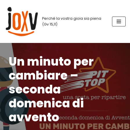
Vai
Perché la vostra gioia sia piena
al
(Gv 15,11)
contenuto
Un minuto per
cambiare –
seconda
domenica di
avvento