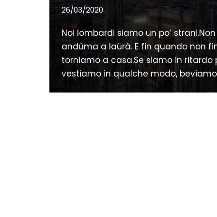
26/03/2020
Noi lombardi siamo un po’ strani.No
andüma a laürà. E fin quando non fi
torniamo a casa.Se siamo in ritardo pe
vestiamo in qualche modo, beviam