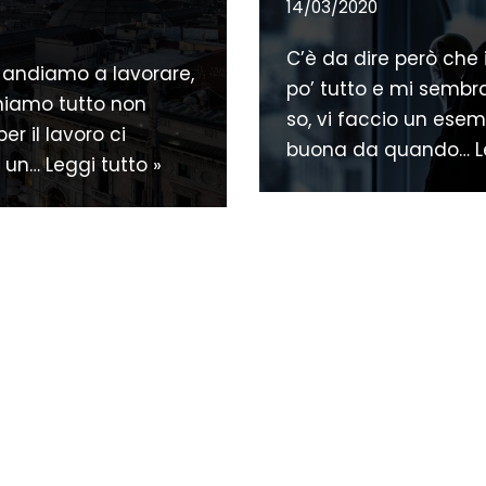
14/03/2020
C’è da dire però che 
n andiamo a lavorare,
po’ tutto e mi sembr
niamo tutto non
so, vi faccio un esem
r il lavoro ci
buona da quando…
L
o un…
Leggi tutto »