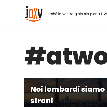
Vai
Perché la vostra gioia sia piena (Gv 
al
contenuto
#atwo
Noi lombardi siamo 
strani