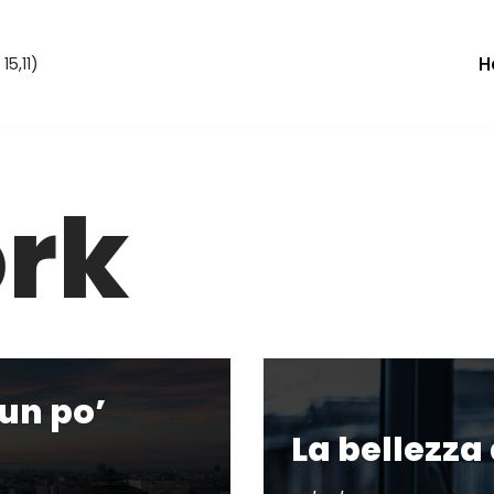
H
15,11)
rk
un po’
La bellezza 