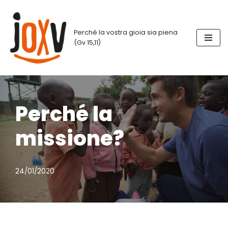
Vai
Perché la vostra gioia sia piena
al
(Gv 15,11)
contenuto
Perché la
missione?
24/01/2020